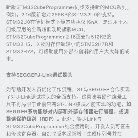
新版STM32CubeProgrammer同步支持新的MCU系列。
例如，2.16版新增对256KB的STM32U0的支持。
STM32U0在待机模式下静态功耗仅16nA，是适用于入
门级应用的全新超低功耗旗舰MCU。
STM32CubeProgrammer 2.16还支持512KB的
STM32H5，以及闪存容量较小的STM32H7R和
STM32H7S，可帮助使用外部存储器的用户大大降低成
本。
支持
SEGGERJ-Link
调试探头
为帮助开发人员优化工作流程，ST与SEGGER合作实现
了对J-Link调试探头的全面支持。这意味着硬件烧录工
具不再局限于此前只有ST-LINK模块才能实现的功能，
如
SEGGER
系统能够对内部和外部存储器进行编程，或调
整读保护级别（
RDP
）。
此外，将J-Link与
STM32CubeProgrammer结合使用时，开发人员可查看
和修改寄存器。自2.17版本起新增了生成序列号并在