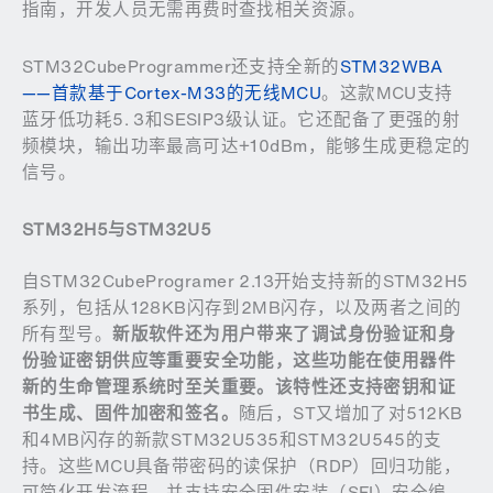
指南，开发人员无需再费时查找相关资源。
STM32CubeProgrammer还支持全新的
STM32WBA
——首款基于Cortex-M33的无线MCU
。这款MCU支持
蓝牙低功耗5. 3和SESIP3级认证。它还配备了更强的射
频模块，输出功率最高可达+10dBm，能够生成更稳定的
信号。
STM32H5
与
STM32U5
自STM32CubeProgramer 2.13开始支持新的STM32H5
系列，包括从128KB闪存到2MB闪存，以及两者之间的
所有型号。
新版软件还为用户带来了调试身份验证和身
份验证密钥供应等重要安全功能，这些功能在使用器件
新的生命管理系统时至关重要。该特性还支持密钥和证
书生成、固件加密和签名。
随后，ST又增加了对512KB
和4MB闪存的新款STM32U535和STM32U545的支
持。这些MCU具备带密码的读保护（RDP）回归功能，
可简化开发流程，并支持安全固件安装（SFI）安全编