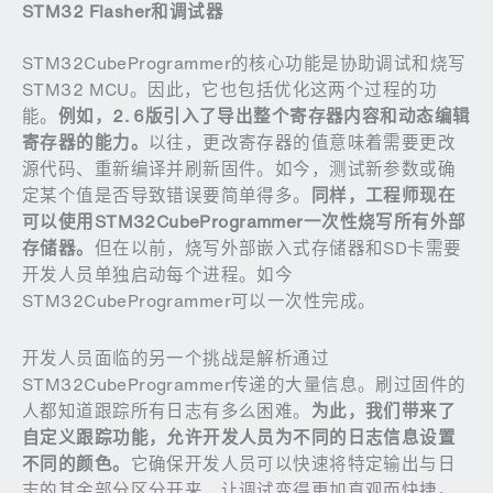
STM32 Flasher和调试器
STM32CubeProgrammer的核心功能是协助调试和烧写
STM32 MCU。因此，它也包括优化这两个过程的功
能。
例如，
2. 6
版引入了导出整个寄存器内容和动态编辑
寄存器的能力。
以往，更改寄存器的值意味着需要更改
源代码、重新编译并刷新固件。如今，测试新参数或确
定某个值是否导致错误要简单得多。
同样，工程师现在
可以使用
STM32CubeProgrammer
一次性烧写所有外部
存储器。
但在以前，烧写外部嵌入式存储器和SD卡需要
开发人员单独启动每个进程。如今
STM32CubeProgrammer可以一次性完成。
开发人员面临的另一个挑战是解析通过
STM32CubeProgrammer传递的大量信息。刷过固件的
人都知道跟踪所有日志有多么困难。
为此，我们带来了
自定义跟踪功能，允许开发人员为不同的日志信息设置
不同的颜色。
它确保开发人员可以快速将特定输出与日
志的其余部分区分开来，让调试变得更加直观而快捷。