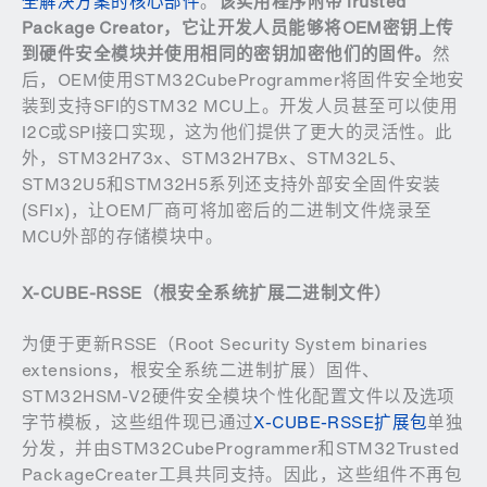
全解决方案的核心部件
。
该实用程序附带
Trusted
Package Creator
，它让开发人员能够将
OEM
密钥上传
到硬件安全模块并使用相同的密钥加密他们的固件。
然
后，OEM使用STM32CubeProgrammer将固件安全地安
装到支持SFI的STM32 MCU上。开发人员甚至可以使用
I2C或SPI接口实现，这为他们提供了更大的灵活性。此
外，STM32H73x、STM32H7Bx、STM32L5、
STM32U5和STM32H5系列还支持外部安全固件安装
(SFIx)，让OEM厂商可将加密后的二进制文件烧录至
MCU外部的存储模块中。
X-CUBE-RSSE
（根安全系统扩展二进制文件）
为便于更新RSSE（Root Security System binaries
extensions，根安全系统二进制扩展）固件、
STM32HSM-V2硬件安全模块个性化配置文件以及选项
字节模板，这些组件现已通过
X-CUBE-RSSE扩展包
单独
分发，并由STM32CubeProgrammer和STM32Trusted
PackageCreater工具共同支持。因此，这些组件不再包