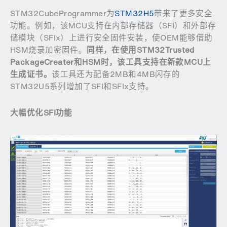
STM32CubeProgrammer为
STM32H5
带来了更多安全
功能。例如，该MCU支持在内部存储器（SFI）和外部存
储模块（SFIx）上进行安全固件安装，使OEM能够借助
HSM烧录加密固件。
同样，在使用
STM32Trusted
PackageCreater
和
HSM
时，该工具支持在新款
MCU
上
生成证书。
该工具还为配备2MB和4MB闪存的
STM32U5系列增加了SFI和SFIx支持。
大幅优化
SFI
功能