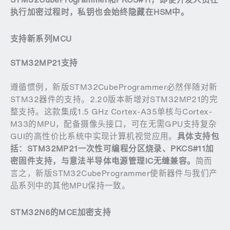
执行加密过程时，私钥也会始终隐藏在
HSM
中。
支持新系列
MCU
STM32MP21
支持
遵循惯例，新版STM32CubeProgrammer必然伴随对新
STM32器件的支持。2.20版本新增对STM32MP21的完
整支持。这款集成1.5 GHz Cortex-A35单核与Cortex-
M33的MPU，配备摄像头接口，可在无需GPU支持复杂
GUI的高性价比系统中实现计算机视觉应用。
具体支持包
括：
STM32MP21
一次性可编程分区烧录、
PKCS#11
加
密固件支持，与意法半导体电源管理
IC
无缝兼容。
简而
言之，新版STM32CubeProgrammer使新器件与我们产
品系列中的其他MPU保持一致。
STM32N6
的
MCE
加密支持