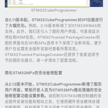
STM32CubeProgrammer
自
2.11
版本起，
STM32CubeProgrammer
对
SFI
功能进行
了大幅优化。
例如，2.15版本新增了对STM32WBA5的
支持。此外，我们还引入了图形用户界面，可直观显示
地址和HSM信息。STM32Trusted PackageCreater的
图形界面也在SFI和SFIx选项卡下采用了全新布局，便于
用户在设置安全固件安装时查看所需信息。
STM32Trusted PackageCreater还提供了各类选项字
节的图形化展示，进一步简化了配置流程。
简化
STM32MPx
的安全秘密配置
从
2.12
版本开始，
STM32CubeProgrammer
新增了图形
用户界面，帮助开发人员为
STM32MPx
微处理器的安全
秘密配置功能设置参数。
该机制与STM32微控制器的安
全固件安装功能有相似之处，它使用硬件安全模块存储
加密密钥，并在烧录工具与设备之间进行安全通信。不