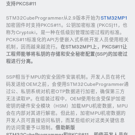
支持
PKCS#11
STM32CubeProgrammer从2.9版本开始为
STM32MP1
加密固件时支持PKCS#11。公钥加密标准 (PKCS)11，也
称为Cryptoki，是一种在低级别管理加密过程的标准。
PCKS#11标准化的API方便嵌入式系统开发人员使用相关
机制，因而越来越流行。
在
STM32MP1
上，
PKCS#11
让
工程师能够将私钥的存储和安全秘密配置
(SSP)
的加密过
程进行分离。
SSP相当于MPU的安全固件安装机制。开发人员在将代
码发送给OEM之前，会使用STM32CubeProgrammer通
过公、私钥系统对机密OTP数据进行加密，确保第三方
无法读取IP。在组装过程中，OEM使用包含受保护加密
密钥的硬件安全模块（HSM）加载MPU机密数据，MPU
会在内部对其进行解密。但此前，加密MPU机密数据的
开发人员可直接访问私钥，而某些组织对这类关键信息
的访问需要予以限制。
借助新版
STM32CubeProgrammer
和
PKCS#11
，即使开发人员在