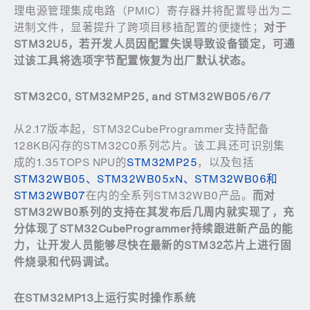
理电源管理集成电路（PMIC）寄存器并将配置导出为二
进制文件，显著提升了跨项目移植配置的便捷性；
对于
STM32U5
，若开发人员因配置失误导致设备锁定，可通
过该工具将选项字节配置恢复为出厂默认状态。
STM32C0, STM32MP25, and STM32WB05/6/7
从2.17版本起，STM32CubeProgrammer支持配备
128KB闪存的STM32C0系列芯片。该工具还可识别集
成的1.35TOPS NPU的
STM32MP25
，以及包括
STM32WB05、STM32WB05xN、STM32WB06和
STM32WB07
在内的全系列STM32WB0产品。
而对
STM32WB0
系列的支持在其发布后几周内就实现了，充
分体现了
STM32CubeProgrammer
持续跟进新产品的能
力，让开发人员能够尽快在最新的
STM32
芯片上进行固
件烧录和代码调试。
在
STM32MP13
上运行实时操作系统