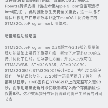
支持
Intel Mac
的操作系统，且
macOS 27
将终止
Rosetta
转译支持（该技术使
Apple Silicon
设备可运行
Intel
应用），此时推出原生支持至关重要。
这一举措将
确保迁移用户在未来数年都能在macOS上获得最佳的
STM32CubeProgrammer使用体验。
增量编程功能增强
STM32CubeProgrammer 2.20版本在2.19版的增量编
程功能基础上进行了重要升级，新增了对更多MCU的支
持并优化了性能。在兼容性方面，开发人员现可在
STM32WB5、STM32WB35、STM32G0B0、
STM32G0B1和STM32G0C1系列MCU上执行增量编程
操作。除错误修复外，2. 20版本还显著提升了性能。
内
部测试显示，
1 MB
固件在
STM32H7
上的完整写入需
23
秒，而采用增量更新时即使非连续写入两个存储扇区也
仅需
5
秒。
这种效率提升在反复调试时将产生显著的时间
节省。