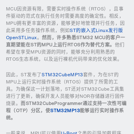
MCU因资源有限，需要实时操作系统（RTOS），且事
件驱动的范式在执行任务时需要高度的确定性。相反，
MPU拥有更丰富的资源，能够更好地管理并行任务，因
此采用多任务操作系统，例如
ST的嵌入式Linux发行版
OpenSTLinux
。
然而，许多熟悉
STM32 MCU
的客户一
直期望能在
ST
的
MPU
上运行
RTOS
作为替代方案。
他们
希望在享受MPU资源的同时，能够充分利用熟悉的
RTOS生态系统，以及运行裸机代码带来的优化效果。
因此，ST发布了
STM32CubeMP13
套件，为在ST的
MPU上运行实时操作系统（RTOS）提供了所需的工
具。为确保这一计划落地，ST还对STM32Cube工具集
进行了更新，确保开发人员能够对NOR存储器进行固件
烧录。
而
STM32CubeProgrammer
通过支持一次性可编
程（
OTP
）分区，使
STM32MP13
能够运行实时操作系
统。
一般来说，MPU可以使用
U-Boot
之类的引导加载程序，