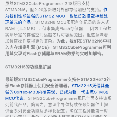
虽然STM32CubeProgrammer 2.18版已支持
STM32N6，但2.20版新增对外部存储加密的支持。
作
为我们性能最强的STM32 MCU，也是首款搭载神经处
理单元的产品，
STM32N6 MCU虽配备创纪录的嵌入式
RAM（4.2 MB），但未集成Flash存储器——因为工程师
实际所需的存储空间远超芯片可容纳范围。但这意味着
加解密操作变得更为复杂。
为此，我们在
STM32N6
中引
入内存加密引擎
(MCE)
。
STM32CubeProgrammer
可利
用其实现对
Flash
存储器与
SRAM
数据的实时加解密。
STM32H5
的功能集扩展
最新版
STM32CubeProgrammer
支持在
STM32H573
外
部
Flash
存储器上使用安全管理器。
STM32H5凭借其最
强的Cortex-M33内核实现，已成为新一代主流STM32
MCU代表
。STM32CubeProgrammer现已全面支持该系
列前代产品。简言之，意法半导体持续在最新器件上提
供全系列安全功能及多样化配置，确保工程师能第一时