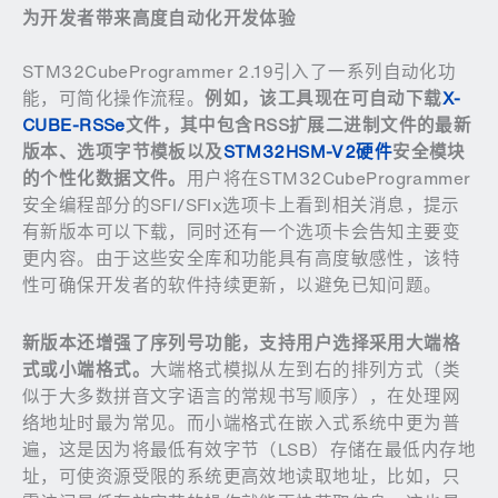
为开发者带来高度自动化开发体验
STM32CubeProgrammer 2.19引入了一系列自动化功
能，可简化操作流程。
例如，该工具现在可自动下载
X-
CUBE-RSSe
文件，其中包含
RSS
扩展二进制文件的最新
版本、选项字节模板以及
STM32HSM-V2硬件
安全模块
的个性化数据文件。
用户将在STM32CubeProgrammer
安全编程部分的SFI/SFIx选项卡上看到相关消息，提示
有新版本可以下载，同时还有一个选项卡会告知主要变
更内容。由于这些安全库和功能具有高度敏感性，该特
性可确保开发者的软件持续更新，以避免已知问题。
新版本还增强了序列号功能，支持用户选择采用大端格
式或小端格式。
大端格式模拟从左到右的排列方式（类
似于大多数拼音文字语言的常规书写顺序），在处理网
络地址时最为常见。而小端格式在嵌入式系统中更为普
遍，这是因为将最低有效字节（LSB）存储在最低内存地
址，可使资源受限的系统更高效地读取地址，比如，只