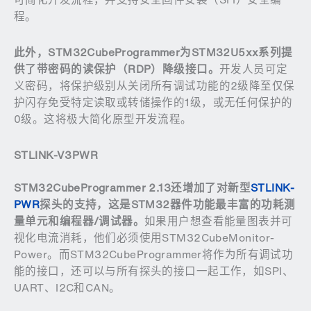
程。
此外，
STM32CubeProgrammer
为
STM32U5xx
系列提
供了带密码的读保护（
RDP
）降级接口。
开发人员可定
义密码，将保护级别从关闭所有调试功能的2级降至仅保
护闪存免受特定读取或转储操作的1级，或无任何保护的
0级。这将极大简化原型开发流程。
STLINK-V3PWR
STM32CubeProgrammer 2.13
还增加了对新型
STLINK-
PWR
探头的支持，这是
STM32
器件功能最丰富的功耗测
量单元和编程器
/
调试器。
如果用户想查看能量图表并可
视化电流消耗，他们必须使用STM32CubeMonitor-
Power。而STM32CubeProgrammer将作为所有调试功
能的接口，还可以与所有探头的接口一起工作，如SPI、
UART、I2C和CAN。