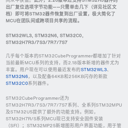
间从中获益。
此外，
2.20
版本还支持
STM32H5
器件的
出厂复位选项字节功能
——
只需单击几下（详见社区文
档）即可将
STM32
器件恢复到出厂设置，极大简化了
MCU
在团队间或跨项目共享的流程。
STM32WL3, STM32N6, STM32C0,
STM32H7R3/7S3/7R7/7S7
几乎每个版本的STM32CubeProgrammer都增加了针对
当前最新MCU系列的支持，而2.18版本新增的器件尤为
丰富。用户现在可以使用最近发布的
STM32WL3
、
STM32N6
，以及配备64KB和256KB闪存的新款
STM32C0
系列器件。
STM32CubeProgrammer还为
STM32H7R3/7S3/7R7/7S7系列、全系列STM32MPU
及STM32U5提供了额外的功能支持。例如，
STM32H7R/S系列MCU现已支持安全固件安装
（SFI）；STM32MP25新增图形用户界面功能，用于管