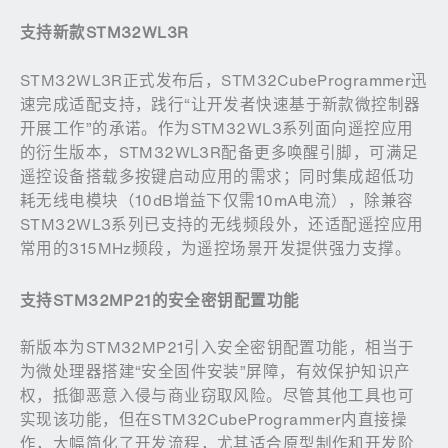
支持新款
STM32WL3R
STM32WL3R正式发布后，STM32CubeProgrammer迅
速完成适配支持，践行“让开发者快速基于新款微控制器
开展工作”的承诺。作为STM32WL3系列面向遥控应用
的衍生版本，STM32WL3R配备更多唤醒引脚，可满足
遥控设备搭载多按键启动应用的需求；同时集成超低功
耗无线电模块（10dB增益下仅需10mA电流），除兼容
STM32WL3系列已支持的无线频段外，还适配遥控应用
常用的315MHz频段，为遥控场景开发提供强力支撑。
支持
STM32MP21
的安全密钥配置功能
新版本为STM32MP21引入安全密钥配置功能，相当于
为微处理器搭建“安全固件安装”屏障，有效保护知识产
权，抵御恶意入侵与商业窃取风险。尽管其他工具也可
实现该功能，但在STM32CubeProgrammer内直接操
作，大幅简化了开发流程，尤其适合原型制作和开发阶