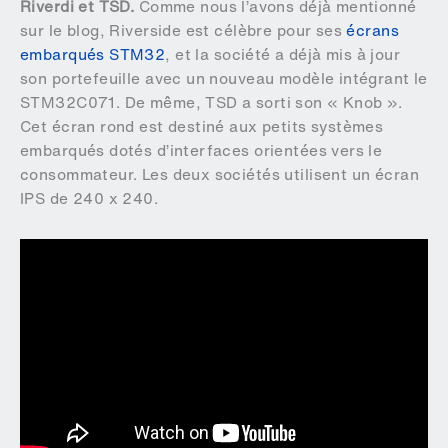
Riverdi et TSD.
Comme nous l’avons déjà mentionné
sur le blog, Riverside est célèbre pour ses
écrans
embarqués STM32
, et la société a déjà mis à jour
son portefeuille avec un nouveau modèle intégrant le
STM32C071. De même, TSD a sorti son « Knob ».
Cet écran rond est destiné aux petits systèmes
embarqués dotés d’interfaces orientées vers le
consommateur. Les deux sociétés utilisent un écran
IPS de 240 x 240.