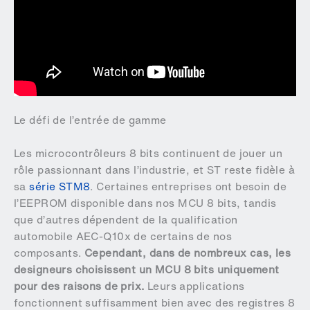
Le défi de l’entrée de gamme
Les microcontrôleurs 8 bits continuent de jouer un
rôle passionnant dans l’industrie, et ST reste fidèle à
sa
série STM8
. Certaines entreprises ont besoin de
l’EEPROM disponible dans nos MCU 8 bits, tandis
que d’autres dépendent de la qualification
automobile AEC-Q10x de certains de nos
composants.
Cependant, dans de nombreux cas, les
designeurs choisissent un MCU 8 bits uniquement
pour des raisons de prix.
Leurs applications
fonctionnent suffisamment bien avec des registres 8