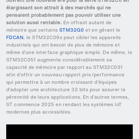
ouvrent une nouvelle ère pour la série STM32C0 en
élargissant son attrait à des marchés qui ne
pensaient probablement pas pouvoir utiliser une
solution aussi rentable.
En offrant autant de
mémoire que certains
STM32G0
et en gérant le
FDCAN
, le STM32C09x peut cibler les appareils
industriels qui ont besoin de plus de mémoire et
même d’une interface graphique simple. De même, le
STM32C051 augmente considérablement sa
capacité de mémoire par rapport au STM32C031
afin d’offrir un nouveau rapport prix/performance
qui permettra à un nombre croissant d’équipes
d’adopter une architecture 32 bits pour assurer la
pérennité de leurs applications. En d’autres termes,
ST commence 2025 en rendant les systèmes IoT
modernes plus accessibles.