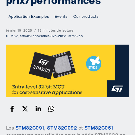
prix/performances
Application Examples
Events
Our products
février 19, 2025
12 minutes de lecture
STM32
,
stm32-innovation-live-2023
,
stm32co
Les
STM32C091
,
STM32C092
et
STM32C051