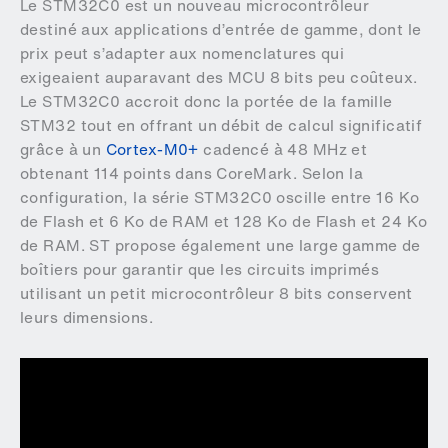
Le STM32C0 est un nouveau microcontrôleur
destiné aux applications d’entrée de gamme, dont le
prix peut s’adapter aux nomenclatures qui
exigeaient auparavant des MCU 8 bits peu coûteux.
Le STM32C0 accroit donc la portée de la famille
STM32 tout en offrant un débit de calcul significatif
grâce à un
Cortex-M0+
cadencé à 48 MHz et
obtenant 114 points dans CoreMark. Selon la
configuration, la série STM32C0 oscille entre 16 Ko
de Flash et 6 Ko de RAM et 128 Ko de Flash et 24 Ko
de RAM. ST propose également une large gamme de
boîtiers pour garantir que les circuits imprimés
utilisant un petit microcontrôleur 8 bits conservent
leurs dimensions.