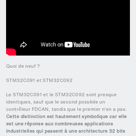
Quoi de neuf ?
STM32C091 et STM32C092
Le STM32C091 et le STM32C092 sont presque
identiques, sauf que le second possède un
contrôleur FDCAN, tandis que le premier n’en a pas.
Cette distinction est hautement symbolique car elle
est une réponse aux nombreuses applications
industrielles qui passent à une architecture 32 bits